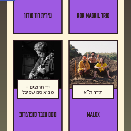
Ron Magril Trio
עירית רוז שרון
יד חרוצים -
תדר ת"א
מבוא סם שפיגל
MALOX
נועם ענבר סופרגרופ