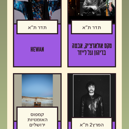
תדר ת"א
תדר ת"א
מקס אולארצ'יק, אבטה
HEWAN
בריהון וגל לייזר
קמפוס
האומנויות
המרץ2 ת"א
ירושלים