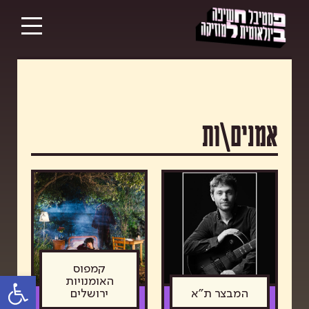
אמנים\ות
קמפוס
פתח סרגל נגישות
האומנויות
המבצר ת"א
ירושלים