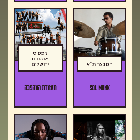
קמפוס
האומנויות
המבצר ת"א
ירושלים
Sol Monk
תזמורת המהפכה