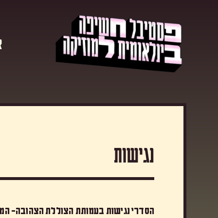
?>
א
נגישות
הסדרי נגישות בעמותת הצוללת הצהובה- המק