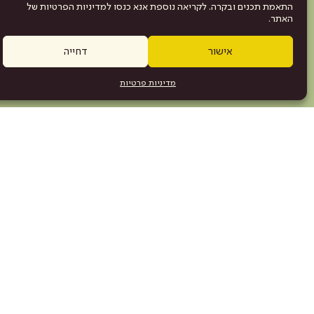
התאמת תכנים ובקרה. לקריאה נוספת אנא כנסו למדיניות הפרטיות של
האתר.
אישור
דחייה
מדיניות פרטיות
מפת האתר
היש
תוכניה
.com
אמנים\ות
הצלחות
כנס