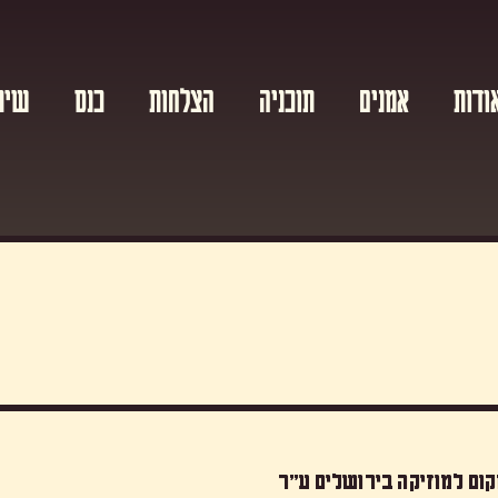
ודות
אמנים
תוכניה
הצלחות
כנס
שית
ום למוזיקה בירושלים ע”ר