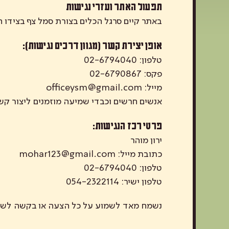
תפעול האתר ועזרי נגישות
באתר קיים סרגל הכלים בצורת סמל צף בצידו 
אופן יצירת קשר (מגוון דרכים נגישות):
טלפון: 02-6794040
פקס: 02-6790867
מייל:
officeysm@gmail.com
אנשים חרשים וכבדי שמיעה מוזמנים ליצור קשר בוואטסאפ 054-2322114, לציין בתחילת ההודע
פרטי רכז הנגישות:
ירון מוהר
כתובת מייל:
mohar123@gmail.com
טלפון: 02-6794040
טלפון ישיר: 054-2322114
נשמח מאד לשמוע על כל הצעה או בקשה לשיפור