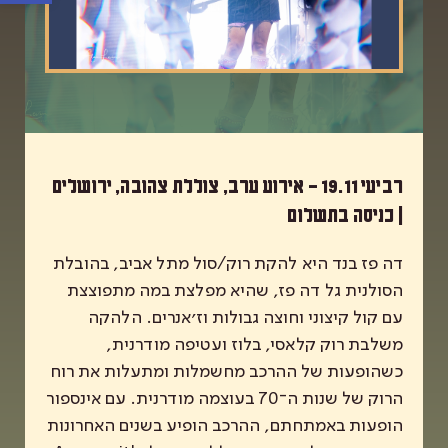
רביעי 19.11 – אירוע ערב, צוללת צהובה, ירושלים
| כניסה בתשלום
דה פז בנד היא להקת רוק/סול מתל אביב, בהובלת
הסולנית גל דה פז, שהיא מפלצת במה מתפוצצת
עם קול קיצוני וחוצה גבולות וז׳אנרים. הלהקה
משלבת רוק קלאסי, בלוז ועטיפה מודרנית,
כשהופעות של ההרכב מחשמלות ומתעלות את רוח
הרוק של שנות ה־70 בעוצמה מודרנית. עם אינספור
הופעות באמתחתם, ההרכב הופיע בשנים האחרונות