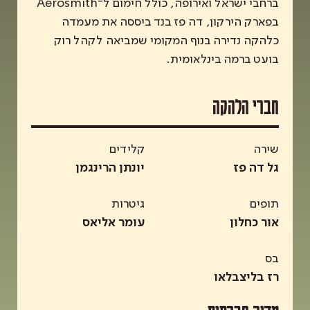
ברחבי ישראל ואירופה, כולל חימום ל־Aerosmith
בפארק הירקון, דה פז בנד ביססה את מעמדה
כלהקה נדירה בנוף המקומי שמביאה לקהל רוק
בועט ברמה בינלאומית.
חברי הלהקה
שירה
קלידים
גל דה פז
יונתן הרינגמן
תופים
גיטרות
אור כחלון
עומר אליאס
בס
רז בליצבלאו