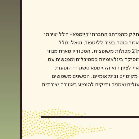
 KAMP22 הוא חלק מהמרחב החברתי קיימפא- חלל יצירתי
זור סנפה בעיר לליטפור, נפאל. חלל
הסטודיו היחודי נבנה מ21 מכולות משופצות. הסטודיו מארח מגוון
וסיקה בינלאומיות פסטיבלים ומפגשים עם
אוי לציון הוא הקיימפא סשנז – הופעות
מקומיים ובינלאומיים. הסשנים משמשים
לים ואמנים ותיקים להופיע באווירה יצירתית